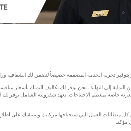
إبتداء من 4,999 د.ك‏
 بتوفير تجربة الخدمة المصممة خصيصاً لتضمن لك الشفافية وراح
 البداية إلى النهاية . نحن نوفر لك تكاليف التملك بأسعار مناف
سوبربان
2026
 سعرية خاصة بمعظم الاحتياجات. تعهد شفروليه الشامل يوفر لك ال
ابتدأ من 15,699 د.ك
 متطلبات العمل التي ستحتاجها مركبتك وسيبقيك على اطلاع خ
 مؤكد.