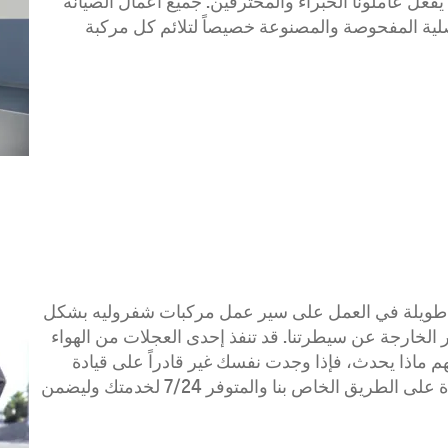
ا يفعل عاملونا الخبراء والمحترفين. جميع أعمال الصيانة
حات تتم باستخدام قطع GM و ACDelco الأصلية المفحوصة والمصنوعة خصيصاً لتلائم كل مركبة
ت طويلة في العمل على سير عمل مركبات شفروليه بشكل
 الخارجة عن سيطرتنا. قد تنفذ إحدى العجلات من الهواء
هم ماذا يحدث، فإذا وجدت نفسك غير قادراً على قيادة
سيارتك شفروليه فلا تتردد بالإتصال بفريق المساعدة على الطريق الخاص بنا والمتوفر 7/24 لخدمتك وليضمن