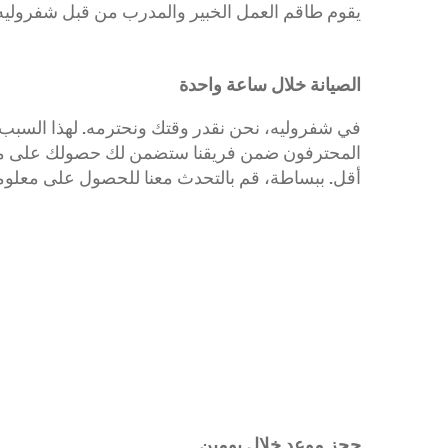
يقوم طاقم العمل الخبير والمدرب من قبل شفروليه باستخدام قطع GM وقطع ACDelco الأصلية لضمان 
الصيانة خلال ساعة واحدة
في شفروليه، نحن نقدر وقتك ونحترمه. لهذا السبب ف
المحترفون ضمن فريقنا ستضمن لك حصولك على مركبت
أقل. ببساطة، قم بالتحدث معنا للحصول على معلومات
كابتيفا PHEV
2026
POA
حجز موعد خلال يومين