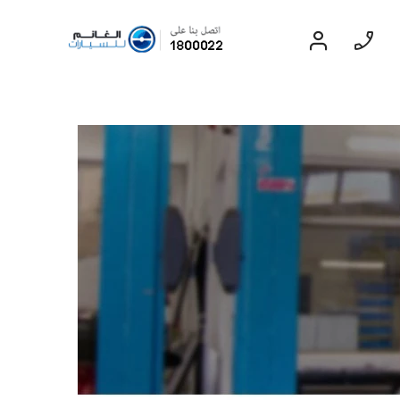
سيدان
EXPERIENCE
CHEVROLET TITLE
Lobortis felis. Proin molestie
faucibus velit, nec auctor nulla.
Sed arcu lacus, ullamcorper
eget purus sed.
Find Out More
بليزر
2024