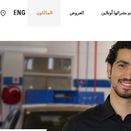
ENG
م بشرائها أونلاين
العروض
المالكون
سيارات الاداء
EUV
كابتيفا
2026
2025