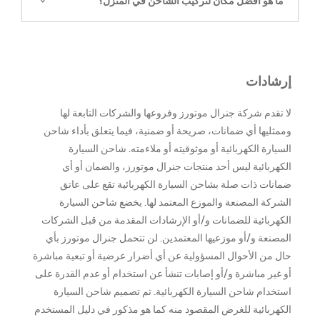
ما هو أفضل مكان لتركيب الشاحن في المنزل؟
إرشادات
لا تقدم شركة جنرال موتورز وفروعها والشركات التابعة لها
وممثليها أي ضمانات، صريحة أو ضمنية، فيما يتعلق بأداء شاحن
السيارة الكهربائية أو موثوقيته أو ملاءمته. شاحن السيارة
الكهربائية ليس أحد منتجات جنرال موتورز، والضمان أو أي
ضمانات ذات صلة بشاحن السيارة الكهربائية تقع على عاتق
الشركة المصنعة والموزع المعتمد لها. يخضع شاحن السيارة
الكهربائية للضمانات و/أو الإرشادات المقدمة من قبل الشركات
المصنعة و/أو موزعيها المعتمدين. لن تتحمل جنرال موتورز بأي
حال من الأحوال المسؤولية عن أي أضرار عرضية أو تبعية مباشرة
أو غير مباشرة و/أو إصابات تنشأ عن استخدام أو عدم القدرة على
استخدام شاحن السيارة الكهربائية. تم تصميم شاحن السيارة
الكهربائية للغرض المقصود منه كما هو مذكور في دليل المستخدم