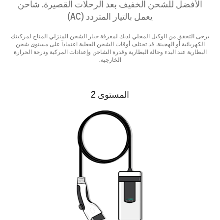
الأفضل للشحن الخفيف بعد الرحلات القصيرة. شاحن
يعمل بالتيار المتردد (AC)
يرجى التحقق من الوكيل المحلي لديك لمعرفة خيار الشحن المنزلي المتاح لمركبتك
الكهربائية أو الهجينة. قد تختلف أوقات الشحن الفعلية اعتماداً على مستوى شحن
البطارية عند البدء وحالة البطارية وقدرة الشاحن وإعدادات المركبة ودرجة الحرارة
الخارجية.
المستوى 2