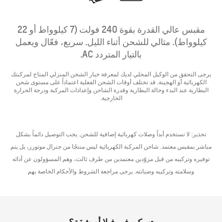
مقبس عالي القدرة بقوة 240 فولت (7 كيلوواط أو 22
كيلوواط). مثالي للشحن أثناء الليل. سريع، فعّال ويعمل
بالتيار المتردد AC.
يرجى التحقق من الوكيل المحلي لديك لمعرفة خيار الشحن المنزلي المتاح لمركبتك
الكهربائية أو الهجينة. قد تختلف أوقات الشحن الفعلية اعتماداً على مستوى شحن
البطارية عند البدء وحالة البطارية وقدرة الشاحن وإعدادات المركبة ودرجة الحرارة
الخارجية.
تحذير: لا تستخدم أبداً وصلات كهربائية إضافية للشحن. يجب التوصيل دائماً بشكل
مباشر بمقبس معتمد. شاحن المركبة الكهربائية ليس منتجًا من جنرال موتورز، بل يتم
توفيره وتركيبه من قبل مزوّدين معتمدين من طرف ثالث، وهم المسؤولون عن أدائه
وسلامته وتركيبه وصيانته. يرجى مراجعة الشروط والأحكام الخاصة بهم