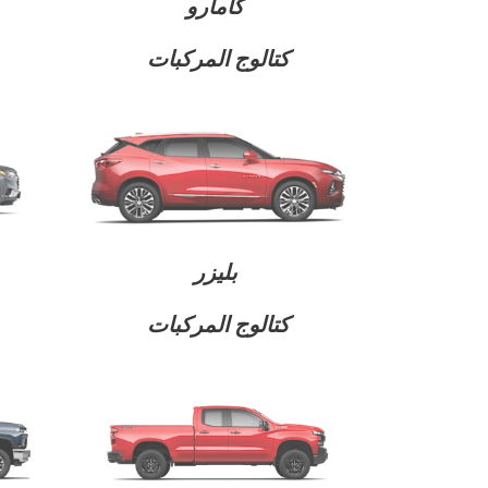
كامارو
كتالوج المركبات
تاهو
2026
إبتداء من 17,499 د.ك‏
بليزر
كتالوج المركبات
كابتيفا PHEV
2026