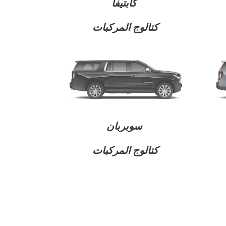
كابتيفا
كتالوج المركبات
جرووف
2026
2025
إبتداء من 3,999 د.ك‏
سوبربان
كتالوج المركبات