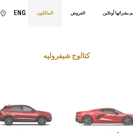
ENG
م بشرائها أونلاين
العروض
المالكون
سيارات الاداء
EUV
كتالوج شيفروليه
كابتيفا
2026
2025
إبتداء من 4,999 د.ك‏