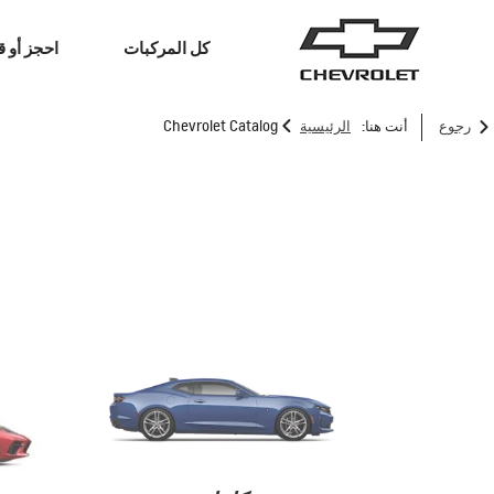
كل المركبات
احجز أو ق
>
رجوع
أنت هنا:
الرئيسية
Chevrolet Catalog
سيارات الدفع الرباعي
الشاحنات
ترافرس
2026
إبتداء من 12,999 د.ك‏