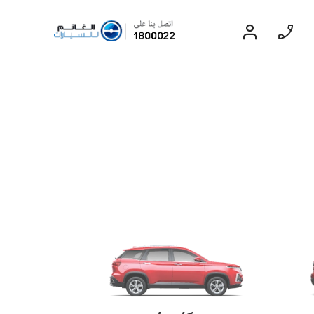
سيدان
EXPERIENCE CHEVROLET TITLE
Lobortis felis. Proin molestie faucibus
velit, nec auctor nulla. Sed arcu lacus,
ullamcorper eget purus sed.
Find Out More
بليزر
2024
إبتداء من 11,999 د.ك