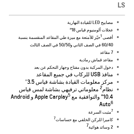
LS
مصابيح LED للقيادة النهارية
عجلات ألومنيوم قياس 18”
1
أقصى
حيّز للأمتعة مع ميزة طي المقاعد المنقسمة بنسبة
60/40 في الصف الثاني و50/50 في الصف الثالث
7 مقاعد
مقاعد قماش رمادية
دخول المركبة بدون مفتاح وجهاز التحكم عن بعد
منافذ USB للركاب في جميع المقاعد
مركز معلومات القيادة بشاشة قياس
3.5
"
2
نظام
معلوماتي ترفيهي بشاشة لمس قياس
5
10.4" والتوافقية مع Apple Carplay
و Android
6
Auto
7
مثبت السرعة
7
كاميرا للركن الخلفي مع حس
اسا
ت
7
2 وسائد هوائية