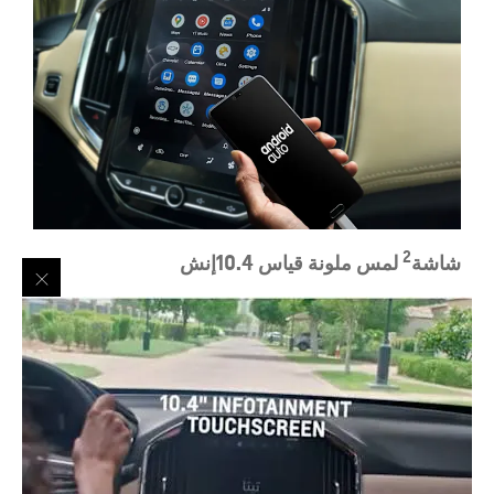
2
شاشة
لمس ملونة قياس 10.4إنش