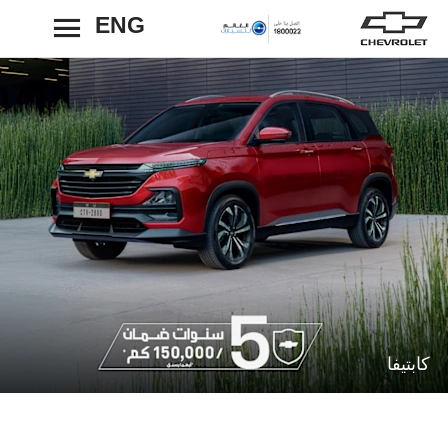
ENG
رجوع
كابتيفا