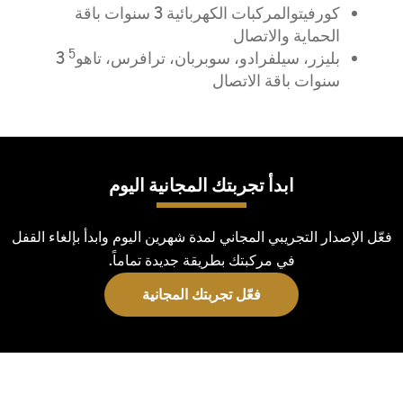
كورفيت
والمركبات
الكهربائية
3
سنوات
باقة
الحماية
والاتصال
5
ب
ليزر،
سيلفرادو
،
سوبربان
،
ترافرس
،
تاهو
3
سنوات
باقة
الاتصال
ابدأ تجربتك المجانية اليوم
فعّل الإصدار التجريبي المجاني لمدة شهرين اليوم وابدأ بإلغاء القفل
في مركبتك بطريقة جديدة تماماً.
فعّل تجربتك المجانية