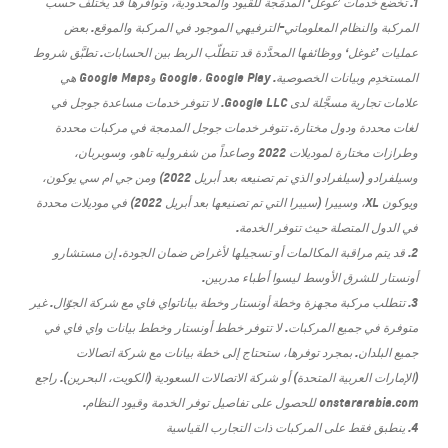
1. تخضع خدمات ’غوغل‘ المدمَجة للقيود والمحدودية، وتوافرها قد يختلف حسب
المركبة والنظام المعلوماتي-الترفيهي الموجود في المركبة والموقع. بعض
عمليات ’غوغل‘ ووظائفها المحدَّدة قد تتطلّب الربط بين الحسابات. تطبَّق شروط
المستخدِم وبيانات الخصوصية. Google، Google Play وGoogle Maps هي
علامات تجارية مسجَّلة لدى Google LLC. لا تتوفر خدمات مساعدة جوجل في
لغات محددة ودول مختارة. تتوفر خدمات جوجل المدمجة في مركبات محددة
وطرازات مختارة لموديلات 2022 وصاعداً من شفروليه تاهو، وسوبربان،
وسيلفرادو (سيلفرادو الذي تم تصنيعه بعد أبريل 2022) ومن جي ام سي يوكون،
ويوكون XL، وسييرا (سييرا التي تم تصنيعها بعد أبريل 2022) في موديلات محددة
في الدول المتصلة حيث تتوفر الخدمة.
2. قد يتم مراقبة المكالمات أو تسجيلها لأغراض ضمان الجودة. إن مستشارو
أونستار للشرق الأوسط ليسوا أطباء مدربين
.
3. تتطلب مركبة مجهزة وخطة أونستار وخطة بياناتواي فاي مع شركة الجوّال. غير
متوفرة في جميع المركبات. لا تتوفر خطط أونستار وخطط بيانات واي فاي في
جميع البلدان. بمجرد توفرها، ستحتاج إلى خطة بيانات مع شركة اتصالات
(الإمارات العربية المتحدة) أو شركة الاتصالات السعودية (الكويت، البحرين). راجع
onstararabia.com للحصول على تفاصيل توفر الخدمة وقيود النظام.
4. ينطبق فقط على المركبات ذات التجارب القياسية