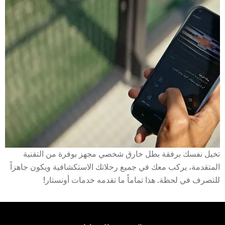
تخيل نفسك برفقة بطل خارق شخصي مجهز بوفرة من التقنية
المتقدمة، يركب معك في جميع رحلاتك الاستكشافية ويكون جاهزاً
للتصرف في لحظة. هذا تماماً ما تقدمه خدمات أونستار!