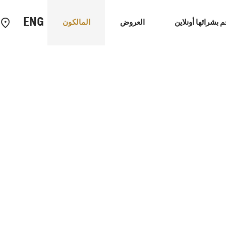
ENG
م بشرائها أونلاين
العروض
المالكون
سيارات الاداء
EUV
دية وتشخيص المركبات، والتعرف على ميزات مركبتك والمزيد
ت المتصلة
كابتيفا
2026
2025
إبتداء من 4,999 د.ك‏