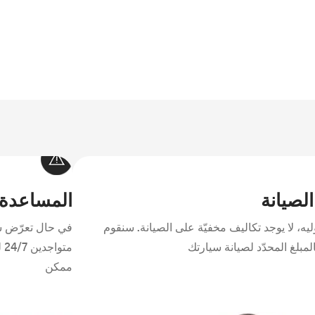
سوبربان
2026
ابتدأ من 15,699 د.ك
الصيانة
المساعدة 
ه، لا يوجد تكاليف مخفيّة على الصيانة. سنقوم
في حال تعرّض س
لمبلغ المحدّد لصيانة سيارتك
مت
ممكن