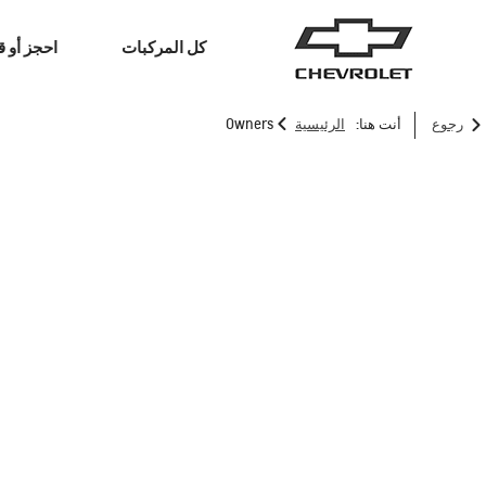
كل المركبات
احجز أو ق
>
رجوع
أنت هنا:
الرئيسية
Owners
سيارات الدفع الرباعي
الشاحنات
رعاية مهنية يمكنك
مالكين
عرض فيديوهات إرشا
الاعتماد عليها
شفروليه
الخاصة في شفروليه و OnStar®أو خطة الخدما
ترافرس
2026
إبتداء من 12,999 د.ك‏