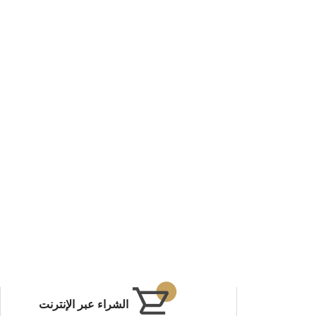
ما ستتعرض له في طريقك، ولكن يمكنك
عرض
مع أونستار، تأكد بأن هنالك مستشاراً
التفاصيل
اً مستعد لمساعدتك على مدار الساعة
 وسرقة السيارات والمواقف غير
احة البال طوال الطريق لمعرفتك أن
أهبة الاستعداد للمساعدة بمجرد ضغطة
الشراء عبر الإنترنت