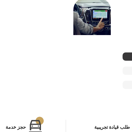
لا يمكنك التنبؤ ب
خدمات
الآن الاستعداد له. 
أونستار
مدرباً تدريباً خاص
في حالات الطوارئ
المتصلة®
المتوقعة. اشعر بر
هنالك شخصاً على 
زر واحدة.
طلب قيادة تجريبية
حجز خدمة