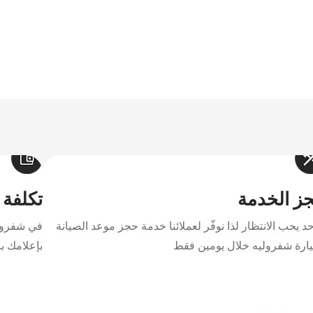
تاهو
2026
إبتداء من 17,499 د.ك‏
ز الخدمة
تكلفة 
أحد يحب الانتظار لذا نوفّر لعملائنا خدمة حجز موعد الصيانة
في شفرولي
ارة شفروليه خلال يومين فقط
بإعلامك با
كابتيفا PHEV
2026