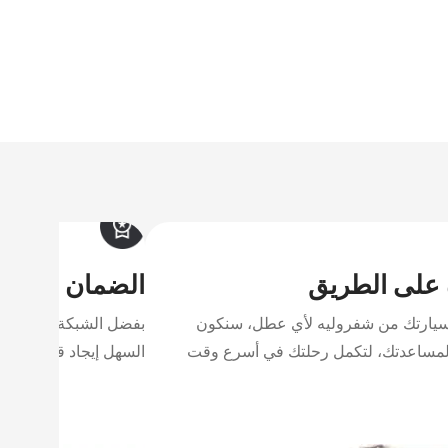
جرووف
2026
2025
إبتداء من 3,999 د.ك‏
على الطريق
الضمان
يارتك من شفروليه لأي عطل، سنكون
بفضل الشبكة الإقليمية
واجدين 24/7 لمساعدتك، لتكمل رحلتك في أسرع وقت
السهل إيجاد قطع صيانة