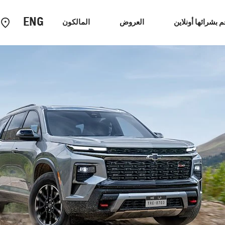
ENG
م بشرائها أونلاين
العروض
المالكون
سيارات الاداء
EUV
كابتيفا
2026
2025
إبتداء من 4,999 د.ك‏