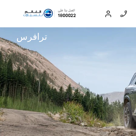
ترافرس
سيدان
EXPERIENCE CHEVROLET TITLE
Lobortis felis. Proin molestie faucibus
velit, nec auctor nulla. Sed arcu lacus,
ullamcorper eget purus sed.
Find Out More
بليزر
2024
إبتداء من 11,999 د.ك