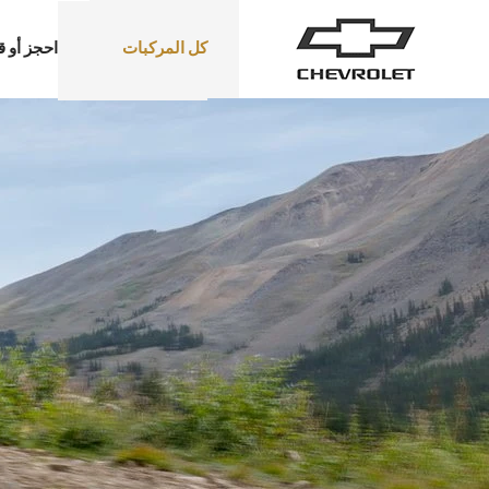
كل المركبات
احجز أو ق
سيارات الدفع الرباعي
الشاحنات
ترافرس
2026
إبتداء من 12,999 د.ك‏