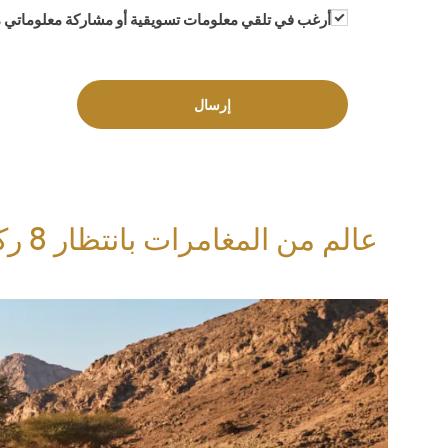
أرغب في تلقي معلومات تسويقية أو مشاركة معلوماتي م
إرسال
​عالم من المغامرات بانتظار 8 ركاب مع ترافرس​