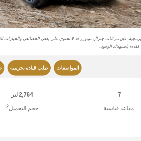
رمجية، فإن مركبات جنرال موتورز قد لا تحتوي على بعض الخصائص والخيارات الق
كفاءة باستهلاك الوقود.
سوبربان
2026
ابتدأ من 15,699 د.ك
المواصفات
طلب قيادة تجريبية
ط
​7
​2,764 لتر
2
مقاعد قياسية
حجم التحميل