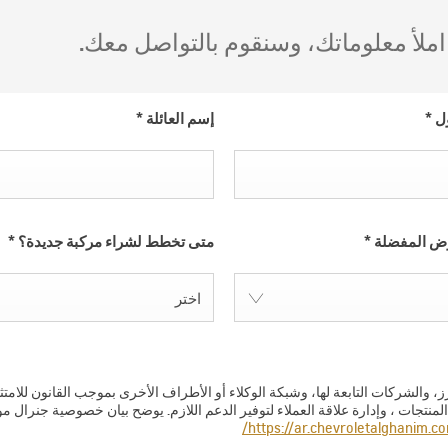
لأ معلوماتك، وسنقوم بالتواصل معك.
ول
*
إسم العائلة
*
رض المفضلة
*
متى تخطط لشراء مركبة جديدة؟
*
اختر
 والشركات التابعة لها، وشبكة الوكلاء أو الأطراف الأخرى بموجب القانون للام
منتجات ، وإدارة علاقة العملاء لتوفير الدعم اللازم. يوضح بيان خصوصية جنرال م
https://ar.chevroletalghanim.co