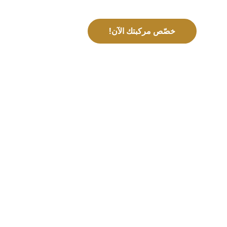
خصّص مركبتك الآن!