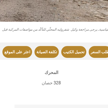
ياسية. يرجى مراجعة وكيل شفروليه المحلّي للتأكّد من مواصفات المركبة قبل
جرووف
2026
2025
لب السعر
تحميل الكتيب
تكلفة الصيانة
اعثر على الموقع
إبتداء من 3,999 د.ك‏
​المحرك
328 حصان