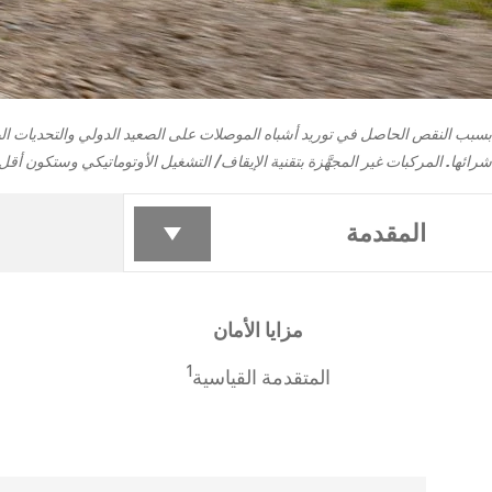
بسبب النقص الحاصل في توريد أشباه الموصلات على الصعيد الدولي والتحديات الب
شرائها. المركبات غير المجهَّزة بتقنية الإيقاف/ التشغيل الأوتوماتيكي وستكون أقل 
تاهو
2026
المقدمة
إبتداء من 17,499 د.ك‏
​مزايا الأمان
1
المتقدمة القياسية
كابتيفا PHEV
2026