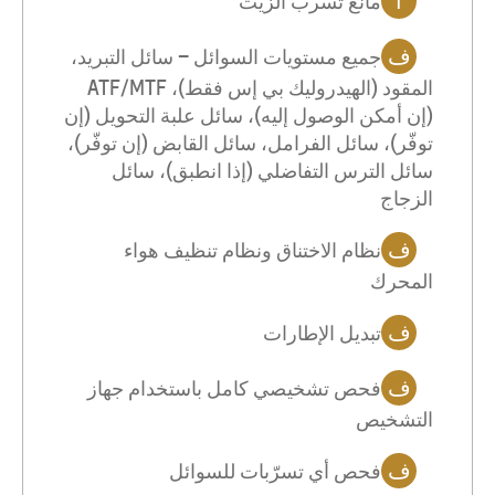
ا
مانع تسرب الزيت
ف
جميع مستويات السوائل – سائل التبريد،
المقود (الهيدروليك بي إس فقط)، ATF/MTF
(إن أمكن الوصول إليه)، سائل علبة التحويل (إن
توفّر)، سائل الفرامل، سائل القابض (إن توفّر)،
سائل الترس التفاضلي (إذا انطبق)، سائل
الزجاج
ف
نظام الاختناق ونظام تنظيف هواء
المحرك
ف
تبديل الإطارات
ف
فحص تشخيصي كامل باستخدام جهاز
التشخيص
ف
فحص أي تسرّبات للسوائل