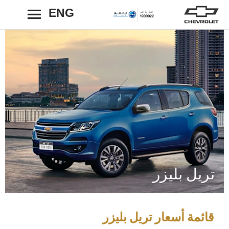
ENG
رجوع
تريل بليزر
قائمة أسعار تريل بليزر